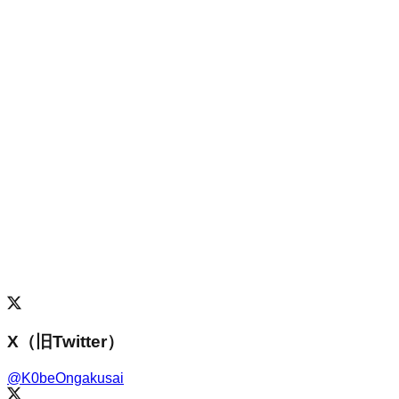
X（旧Twitter）
@
K0beOngakusai